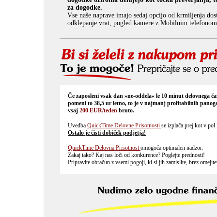
za dogodke.
Vse naše naprave imajo sedaj opcijo od krmiljenja dos
odklepanje vrat, pogled kamere z Mobilnim telefonom 
Če zaposleni vsak dan »ne-oddela« le 10 minut delovnega ča
pomeni to 38,5 ur letno, to je v najmanj profitabilnih panog
vsaj
200 EUR/teden
bruto.
Uvedba
QuickTime Delovne Prisotnosti
se izplača prej kot v pol 
Ostalo je čisti dobiček podjetja!
QuickTime Delovna Prisotnost
omogoča optimalen nadzor.
Zakaj tako? Kaj nas loči od konkurence? Poglejte prednosti!
Pripravite obračun z vsemi pogoji, ki si jih zamislite, brez omejite