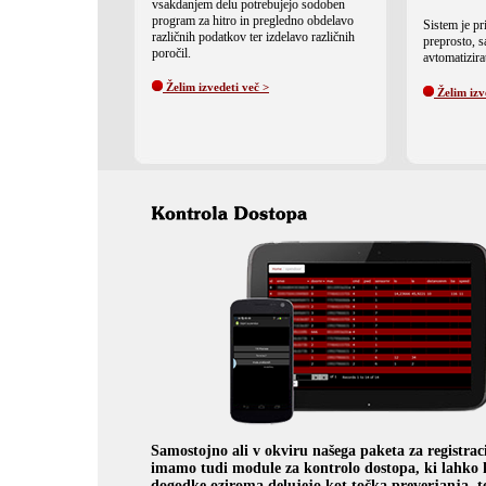
vsakdanjem delu potrebujejo sodoben
program za hitro in pregledno obdelavo
Sistem je pri
različnih podatkov ter izdelavo različnih
preprosto, s
poročil.
avtomatizira
Želim izvedeti več >
Želim izv
Samostojno ali v okviru našega paketa za registrac
imamo tudi module za kontrolo dostopa, ki lahko h
dogodke oziroma delujejo kot točka preverjanja, t