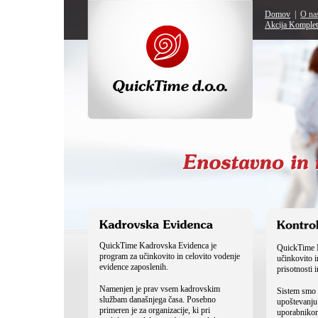
Domov
|
O na
Akcija Komplet
QuickTime Kadrovska Evidenca je
QuickTime D
program za učinkovito in celovito vodenje
učinkovito 
evidence zaposlenih.
prisotnosti 
Namenjen je prav vsem kadrovskim
Sistem smo n
službam današnjega časa. Posebno
upoštevanju
primeren je za organizacije, ki pri
uporabnikom