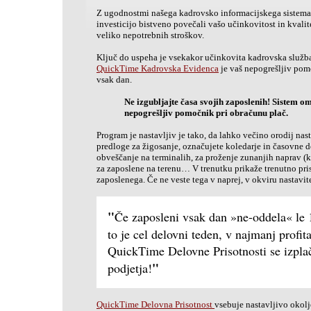
Z ugodnostmi našega kadrovsko informacijskega sistema 
investicijo bistveno povečali vašo učinkovitost in kvalit
veliko nepotrebnih stroškov.
Ključ do uspeha je vsekakor učinkovita kadrovska služba,
QuickTime Kadrovska Evidenca
je vaš nepogrešljiv pomo
vsak dan.
Ne izgubljajte časa svojih zaposlenih! Sistem 
nepogrešljiv pomočnik pri obračunu plač.
Program je nastavljiv je tako, da lahko večino orodij nast
predloge za žigosanje, označujete koledarje in časovne d
obveščanje na terminalih, za proženje zunanjih naprav (
za zaposlene na terenu… V trenutku prikaže trenutno pr
zaposlenega. Če ne veste tega v naprej, v okviru nastavit
"
Če zaposleni vsak dan »ne-oddela« le 
to je cel delovni teden, v najmanj prof
QuickTime Delovne Prisotnosti se izplača
"
podjetja!
QuickTime Delovna Prisotnost
vsebuje nastavljivo okolj