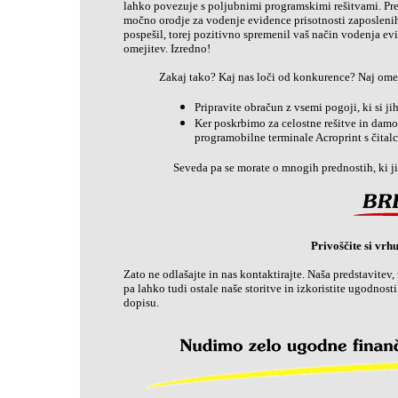
lahko povezuje s poljubnimi programskimi rešitvami. Pre
močno orodje za vodenje evidence prisotnosti zaposlenih. 
pospešil, torej pozitivno spremenil vaš način vodenja evide
omejitev. Izredno!
Zakaj tako? Kaj nas loči od konkurence? Naj ome
Pripravite obračun z vsemi pogoji, ki si ji
Ker poskrbimo za celostne rešitve in damo 
programobilne terminale Acroprint s čitalci 
Seveda pa se morate o mnogih prednostih, ki jih
Privoščite si vrh
Zato ne odlašajte in nas kontaktirajte. Naša predstavite
pa lahko tudi ostale naše storitve in izkoristite ugodnos
dopisu.