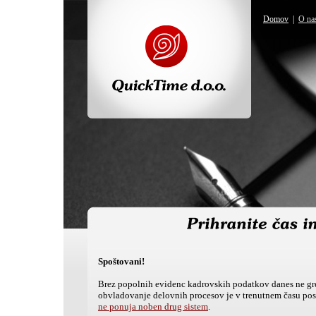
Domov
|
O na
Spoštovani!
Brez popolnih evidenc kadrovskih podatkov danes ne gre
obvladovanje delovnih procesov je v trenutnem času post
ne ponuja noben drug sistem
.