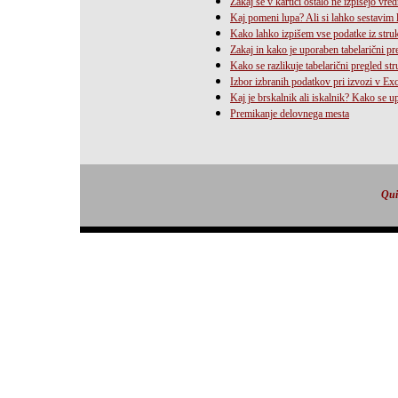
Zakaj se v kartici ostalo ne izpišejo vredn
Kaj pomeni lupa? Ali si lahko sestavim 
Kako lahko izpišem vse podatke iz struk
Zakaj in kako je uporaben tabelarični pre
Kako se razlikuje tabelarični pregled str
Izbor izbranih podatkov pri izvozi v Exce
Kaj je brskalnik ali iskalnik? Kako se u
Premikanje delovnega mesta
Qui