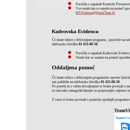
Poročila o napakah Kontrole Prisotnos
Vse ostalo kar se nanaša na pomoč upo
KP.Podpora@QuickTime.Si
Če imate težave z delovanjem programa , sporočite na naš 
telefonsko številko
01 433-00-58
.
Poročila o napakah Kadrovske Eviden
Ostalo kar se nanaša na pomoč uporab
Oddaljena pomoč
Če imate težave z delovanjem programske opreme Quick
nas pokličite na telefonsko številko
01 433-00-58
.
Po potrebi in z vašim dovoljenjem se bomo povezali z n
in vam tako omogočili hitrejšo in preprostejšo odpravo t
Z vami se bomo povezali s pomočjo spodnjih programo
TeamVi