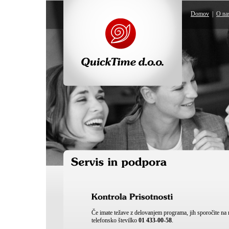
Domov
|
O na
Če imate težave z delovanjem programa, jih sporočite na n
telefonsko številko
01 433-00-58
.