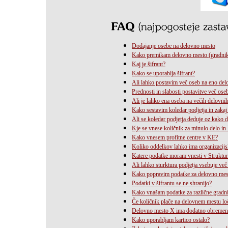
Dodajanje osebe na delovno mesto
Kako premikam delovno mesto (gradnike)
Kaj je šifrant?
Kako se uporablja šifrant?
Ali lahko postavim več oseb na eno de
Prednosti in slabosti postavitve več os
Ali je lahko ena oseba na večih delovni
Kako sestavim koledar podjetja in zaka
Ali se koledar podjetja deduje oz kako 
Kje se vnese količnik za minulo delo i
Kako vnesem profitne centre v KE?
Koliko oddelkov lahko ima organizacijs
Katere podatke moram vnesti v Strukturi
Ali lahko sturktura podjetja vsebuje več 
Kako popravim podatke za delovno mesto
Podatki v šifrantu se ne shranijo?
Kako vnašam podatke za različne gradnik
Če količnik plače na delovnem mestu lo
Delovno mesto X ima dodatno obremeni
Kako uporabljam kartico ostalo?